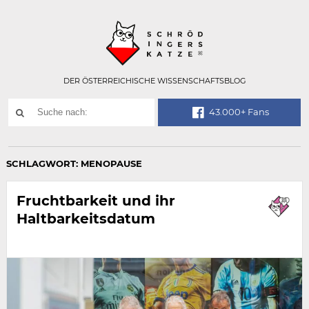
Technisch
SCHRÖDINGER
notwendiges
Feld
für
Recaptcha,
bitte
DER ÖSTERREICHISCHE WISSENSCHAFTSBLOG
ignorieren.
Suchwort
43.000+ Fans
SUCHE
NACH:
SCHLAGWORT:
MENOPAUSE
Fruchtbarkeit und ihr
Haltbarkeitsdatum