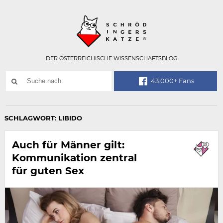
Technisch
SCHRÖDINGER
notwendiges
Feld
für
Recaptcha,
bitte
DER ÖSTERREICHISCHE WISSENSCHAFTSBLOG
ignorieren.
Suchwort
43.000+ Fans
SUCHE
NACH:
SCHLAGWORT:
LIBIDO
Auch für Männer gilt:
Kommunikation zentral
für guten Sex