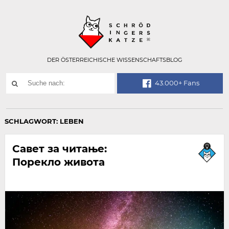
Technisch
SCHRÖDINGER
notwendiges
Feld
für
Recaptcha,
bitte
DER ÖSTERREICHISCHE WISSENSCHAFTSBLOG
ignorieren.
Suchwort
43.000+ Fans
SUCHE
NACH:
SCHLAGWORT:
LEBEN
Савет за читање:
Порекло живота