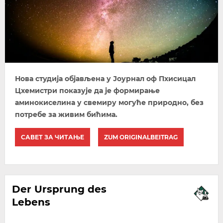
Нова студија објављена у Јоурнал оф Пхисицал
Цхемистри показује да је формирање
аминокиселина у свемиру могуће природно, без
потребе за живим бићима.
САВЕТ ЗА ЧИТАЊЕ
ZUM ORIGINALBEITRAG
Der Ursprung des
Lebens