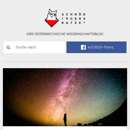
Technisch
SCHRÖDINGER
notwendiges
Feld
für
Recaptcha,
bitte
DER ÖSTERREICHISCHE WISSENSCHAFTSBLOG
ignorieren.
Suchwort
43.000+ Fans
SUCHE
NACH: