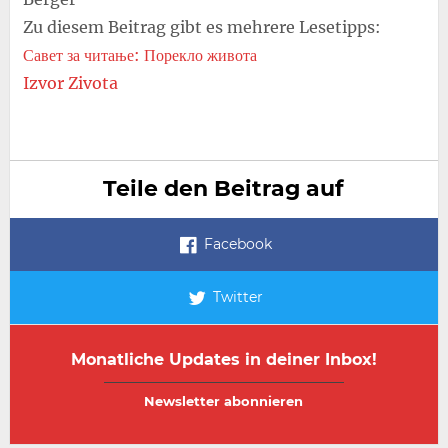
Zu diesem Beitrag gibt es mehrere Lesetipps:
Савет за читање: Порекло живота
Izvor Zivota
Teile den Beitrag auf
Facebook
Twitter
Monatliche Updates in deiner Inbox!
E-
E-
Mail-
Mail-
Adresse
Adresse