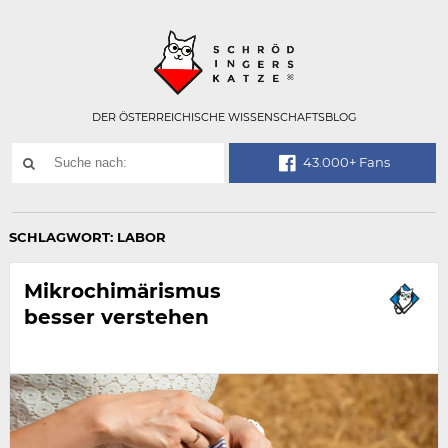
Technisch
SCHRÖDINGER
notwendiges
Feld
für
Recaptcha,
bitte
DER ÖSTERREICHISCHE WISSENSCHAFTSBLOG
ignorieren.
Suchwort
43.000+ Fans
SUCHE
NACH:
SCHLAGWORT:
LABOR
Mikrochimärismus
besser verstehen