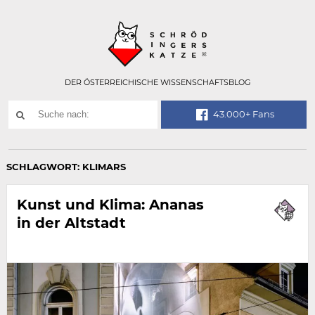
Technisch
SCHRÖDINGER
notwendiges
Feld
für
Recaptcha,
bitte
DER ÖSTERREICHISCHE WISSENSCHAFTSBLOG
ignorieren.
Suchwort
43.000+ Fans
SUCHE
NACH:
SCHLAGWORT:
KLIMARS
Kunst und Klima: Ananas
in der Altstadt