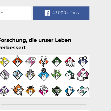
43.000+ Fans
Forschung, die unser Leben
verbessert