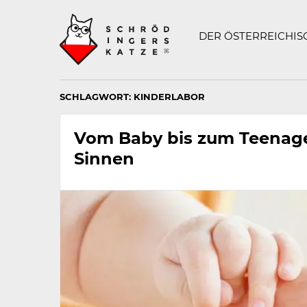
Technisch
SCHRÖDINGERS K
notwendiges
Feld
DER ÖSTERREICHI
für
Recaptcha,
bitte
ignorieren.
SCHLAGWORT:
KINDERLABOR
Vom Baby bis zum Teenager
Sinnen