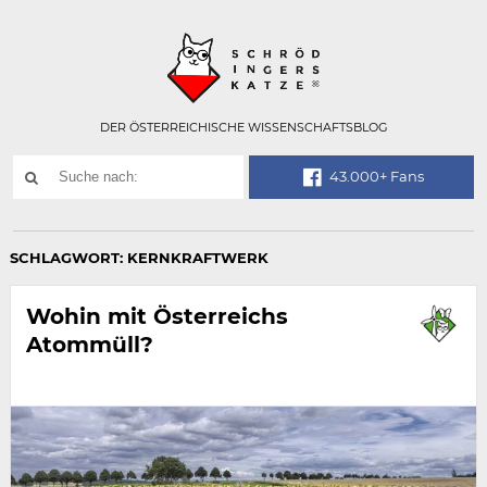
Technisch
SCHRÖDINGER
notwendiges
Feld
für
Recaptcha,
bitte
DER ÖSTERREICHISCHE WISSENSCHAFTSBLOG
ignorieren.
Suchwort
43.000+ Fans
SUCHE
NACH:
SCHLAGWORT:
KERNKRAFTWERK
Wohin mit Österreichs
Atommüll?