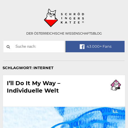
Technisch
SCHRÖDINGER
notwendiges
Feld
für
Recaptcha,
bitte
DER ÖSTERREICHISCHE WISSENSCHAFTSBLOG
ignorieren.
Suchwort
43.000+ Fans
SUCHE
NACH:
SCHLAGWORT:
INTERNET
I’ll Do It My Way –
Individuelle Welt