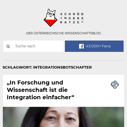
Technisch
SCHRÖDINGER
notwendiges
Feld
für
Recaptcha,
bitte
DER ÖSTERREICHISCHE WISSENSCHAFTSBLOG
ignorieren.
Suchwort
43.000+ Fans
SUCHE
NACH:
SCHLAGWORT:
INTEGRATIONSBOTSCHAFTER
„In Forschung und
Wissenschaft ist die
Integration einfacher“