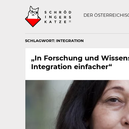
Technisch
SCHRÖDINGERS K
notwendiges
Feld
DER ÖSTERREICHI
für
Recaptcha,
bitte
ignorieren.
SCHLAGWORT:
INTEGRATION
„In Forschung und Wissens
Integration einfacher“