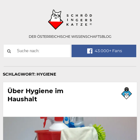
Technisch
SCHRÖDINGER
notwendiges
Feld
für
Recaptcha,
bitte
DER ÖSTERREICHISCHE WISSENSCHAFTSBLOG
ignorieren.
Suchwort
43.000+ Fans
SUCHE
NACH:
SCHLAGWORT:
HYGIENE
Über Hygiene im
Haushalt