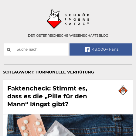
Technisch
SCHRÖDINGER
notwendiges
Feld
für
Recaptcha,
bitte
DER ÖSTERREICHISCHE WISSENSCHAFTSBLOG
ignorieren.
Suchwort
43.000+ Fans
SUCHE
NACH:
SCHLAGWORT:
HORMONELLE VERHÜTUNG
Faktencheck: Stimmt es,
dass es die „Pille für den
Mann“ längst gibt?