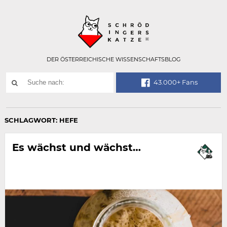
Technisch
SCHRÖDINGER
notwendiges
Feld
für
Recaptcha,
bitte
DER ÖSTERREICHISCHE WISSENSCHAFTSBLOG
ignorieren.
Suchwort
43.000+ Fans
SUCHE
NACH:
SCHLAGWORT:
HEFE
Es wächst und wächst…