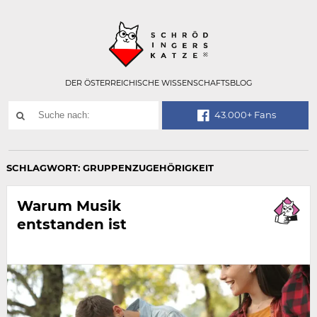
Technisch
SCHRÖDINGER
notwendiges
Feld
für
Recaptcha,
bitte
DER ÖSTERREICHISCHE WISSENSCHAFTSBLOG
ignorieren.
Suchwort
43.000+ Fans
SUCHE
NACH:
SCHLAGWORT:
GRUPPENZUGEHÖRIGKEIT
Warum Musik
entstanden ist