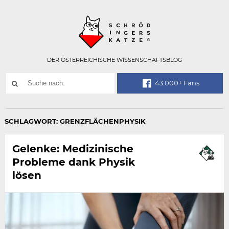
Technisch
SCHRÖDINGER
notwendiges
Feld
für
Recaptcha,
bitte
DER ÖSTERREICHISCHE WISSENSCHAFTSBLOG
ignorieren.
Suchwort
43.000+ Fans
SUCHE
NACH:
SCHLAGWORT:
GRENZFLÄCHENPHYSIK
Gelenke: Medizinische
Probleme dank Physik
lösen