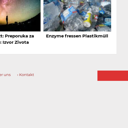
t: Preporuka za
Enzyme fressen Plastikmüll
: Izvor Zivota
E-
er uns
› Kontakt
Mail-
Adresse