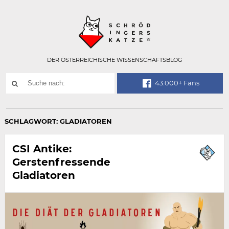
Technisch
SCHRÖDINGER
notwendiges
Feld
für
Recaptcha,
bitte
DER ÖSTERREICHISCHE WISSENSCHAFTSBLOG
ignorieren.
Suchwort
43.000+ Fans
SUCHE
NACH:
SCHLAGWORT:
GLADIATOREN
CSI Antike:
Gerstenfressende
Gladiatoren