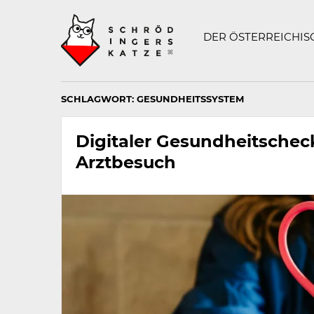
Technisch
SCHRÖDINGERS K
notwendiges
Feld
DER ÖSTERREICHI
für
Recaptcha,
bitte
ignorieren.
SCHLAGWORT:
GESUNDHEITSSYSTEM
Digitaler Gesundheitschec
Arztbesuch