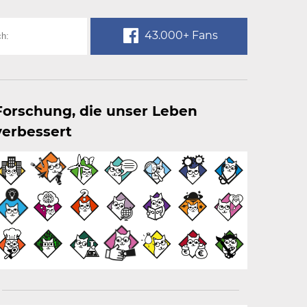
43.000+ Fans
Forschung, die unser Leben
verbessert