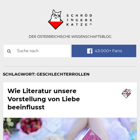
Technisch
SCHRÖDINGER
notwendiges
Feld
für
Recaptcha,
bitte
DER ÖSTERREICHISCHE WISSENSCHAFTSBLOG
ignorieren.
Suchwort
43.000+ Fans
SUCHE
NACH:
SCHLAGWORT:
GESCHLECHTERROLLEN
Wie Literatur unsere
Vorstellung von Liebe
beeinflusst