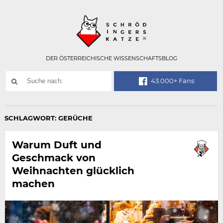
Technisch
SCHRÖDINGER
notwendiges
Feld
für
Recaptcha,
bitte
DER ÖSTERREICHISCHE WISSENSCHAFTSBLOG
ignorieren.
Suchwort
43.000+ Fans
SUCHE
NACH:
SCHLAGWORT:
GERÜCHE
Warum Duft und
Geschmack von
Weihnachten glücklich
machen