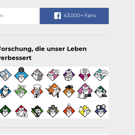
43.000+ Fans
Forschung, die unser Leben
verbessert