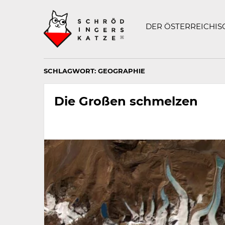
Technisch
SCHRÖDINGERS K
notwendiges
Feld
DER ÖSTERREICHI
für
Recaptcha,
bitte
ignorieren.
SCHLAGWORT:
GEOGRAPHIE
Die Großen schmelzen