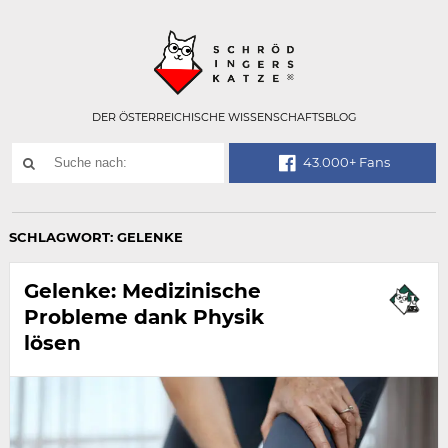
Technisch
SCHRÖDINGER
notwendiges
Feld
für
Recaptcha,
bitte
DER ÖSTERREICHISCHE WISSENSCHAFTSBLOG
ignorieren.
Suchwort
43.000+ Fans
SUCHE
NACH:
SCHLAGWORT:
GELENKE
Gelenke: Medizinische
Probleme dank Physik
lösen