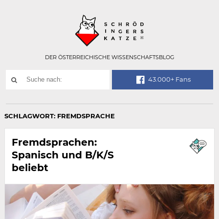
Technisch
SCHRÖDINGER
notwendiges
Feld
für
Recaptcha,
bitte
DER ÖSTERREICHISCHE WISSENSCHAFTSBLOG
ignorieren.
Suchwort
43.000+ Fans
SUCHE
NACH:
SCHLAGWORT:
FREMDSPRACHE
Fremdsprachen:
Spanisch und B/K/S
beliebt