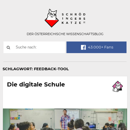
Technisch
SCHRÖDINGER
notwendiges
Feld
für
Recaptcha,
bitte
DER ÖSTERREICHISCHE WISSENSCHAFTSBLOG
ignorieren.
Suchwort
43.000+ Fans
SUCHE
NACH:
SCHLAGWORT:
FEEDBACK-TOOL
Die digitale Schule