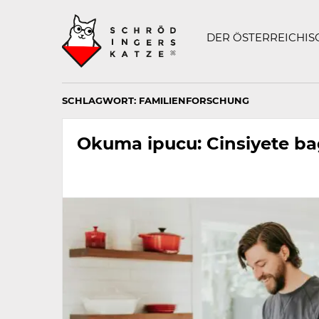
Technisch
SCHRÖDINGERS K
notwendiges
Feld
DER ÖSTERREICHI
für
Recaptcha,
bitte
ignorieren.
SCHLAGWORT:
FAMILIENFORSCHUNG
Okuma ipucu: Cinsiyete ba