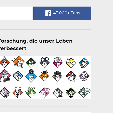
43.000+ Fans
Forschung, die unser Leben
verbessert