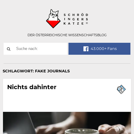
Technisch
SCHRÖDINGER
notwendiges
Feld
für
Recaptcha,
bitte
DER ÖSTERREICHISCHE WISSENSCHAFTSBLOG
ignorieren.
Suchwort
43.000+ Fans
SUCHE
NACH:
SCHLAGWORT:
FAKE JOURNALS
Nichts dahinter