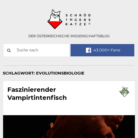
Technisch
SCHRÖDINGER
notwendiges
Feld
für
Recaptcha,
bitte
DER ÖSTERREICHISCHE WISSENSCHAFTSBLOG
ignorieren.
Suchwort
43.000+ Fans
SUCHE
NACH:
SCHLAGWORT:
EVOLUTIONSBIOLOGIE
Faszinierender
Vampirtintenfisch