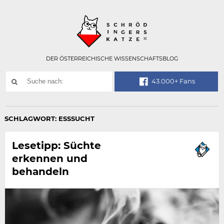
Technisch
SCHRÖDINGER
notwendiges
Feld
für
Recaptcha,
bitte
DER ÖSTERREICHISCHE WISSENSCHAFTSBLOG
ignorieren.
Suchwort
43.000+ Fans
SUCHE
NACH:
SCHLAGWORT:
ESSSUCHT
Lesetipp: Süchte
erkennen und
behandeln