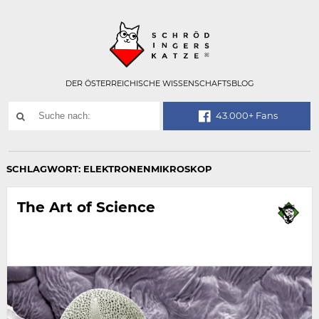
Technisch
SCHRÖDINGER
notwendiges
Feld
für
Recaptcha,
bitte
DER ÖSTERREICHISCHE WISSENSCHAFTSBLOG
ignorieren.
Suchwort
43.000+ Fans
SUCHE
NACH:
SCHLAGWORT:
ELEKTRONENMIKROSKOP
The Art of Science