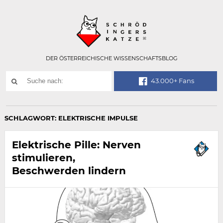
Technisch
SCHRÖDINGER
notwendiges
Feld
für
Recaptcha,
bitte
DER ÖSTERREICHISCHE WISSENSCHAFTSBLOG
ignorieren.
Suchwort
43.000+ Fans
SUCHE
NACH:
SCHLAGWORT:
ELEKTRISCHE IMPULSE
Elektrische Pille: Nerven
stimulieren,
Beschwerden lindern