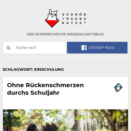
Technisch
SCHRÖDINGER
notwendiges
Feld
für
Recaptcha,
bitte
DER ÖSTERREICHISCHE WISSENSCHAFTSBLOG
ignorieren.
Suchwort
43.000+ Fans
SUCHE
NACH:
SCHLAGWORT:
EINSCHULUNG
Ohne Rückenschmerzen
durchs Schuljahr