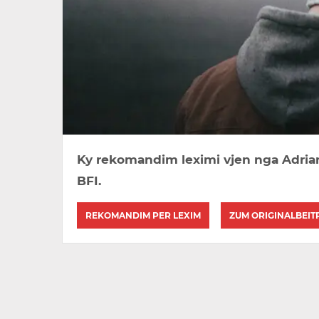
Ky rekomandim leximi vjen nga Adrian 
BFI.
REKOMANDIM PER LEXIM
ZUM ORIGINALBEIT