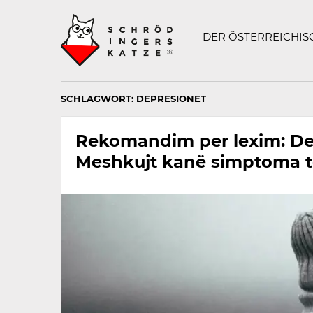
Technisch
SCHRÖDINGERS K
notwendiges
Feld
DER ÖSTERREICHI
für
Recaptcha,
bitte
ignorieren.
SCHLAGWORT:
DEPRESIONET
Rekomandim per lexim: De
Meshkujt kanë simptoma 