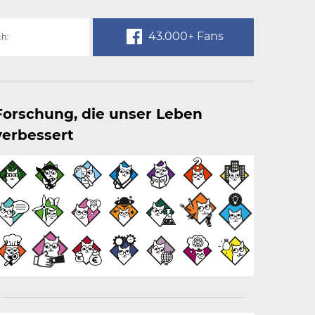
43.000+ Fans
Forschung, die unser Leben
verbessert