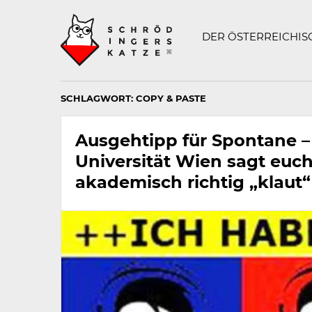
Technisch
SCHRÖDINGERS K
notwendiges
Feld
DER ÖSTERREICHI
für
Recaptcha,
bitte
ignorieren.
SCHLAGWORT:
COPY & PASTE
Ausgehtipp für Spontane –
Universität Wien sagt euc
akademisch richtig „klaut“