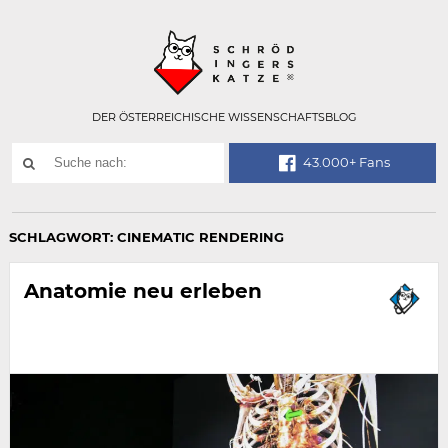
Technisch
SCHRÖDINGER
notwendiges
Feld
für
Recaptcha,
bitte
DER ÖSTERREICHISCHE WISSENSCHAFTSBLOG
ignorieren.
Suchwort
43.000+ Fans
SUCHE
NACH:
SCHLAGWORT:
CINEMATIC RENDERING
Anatomie neu erleben