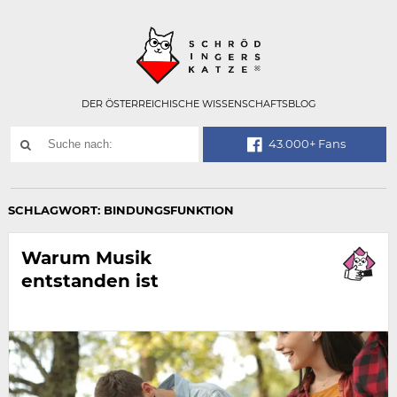
Technisch
SCHRÖDINGER
notwendiges
Feld
für
Recaptcha,
bitte
DER ÖSTERREICHISCHE WISSENSCHAFTSBLOG
ignorieren.
Suchwort
43.000+ Fans
SUCHE
NACH:
SCHLAGWORT:
BINDUNGSFUNKTION
Warum Musik
entstanden ist