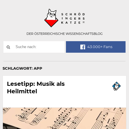
Technisch
SCHRÖDINGER
notwendiges
Feld
für
Recaptcha,
bitte
DER ÖSTERREICHISCHE WISSENSCHAFTSBLOG
ignorieren.
Suchwort
43.000+ Fans
SUCHE
NACH:
SCHLAGWORT:
APP
Lesetipp: Musik als
Heilmittel