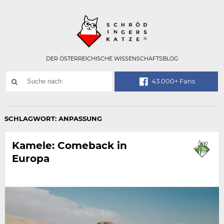
Technisch
SCHRÖDINGER
notwendiges
Feld
für
Recaptcha,
bitte
DER ÖSTERREICHISCHE WISSENSCHAFTSBLOG
ignorieren.
Suchwort
43.000+ Fans
SUCHE
NACH:
SCHLAGWORT:
ANPASSUNG
Kamele: Comeback in
Europa