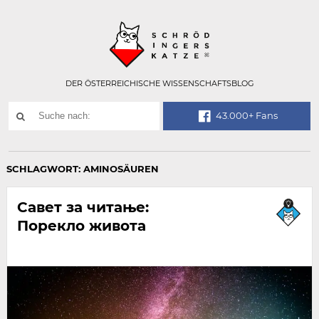
Technisch
SCHRÖDINGER
notwendiges
Feld
für
Recaptcha,
bitte
DER ÖSTERREICHISCHE WISSENSCHAFTSBLOG
ignorieren.
Suchwort
43.000+ Fans
SUCHE
NACH:
SCHLAGWORT:
AMINOSÄUREN
Савет за читање:
Порекло живота