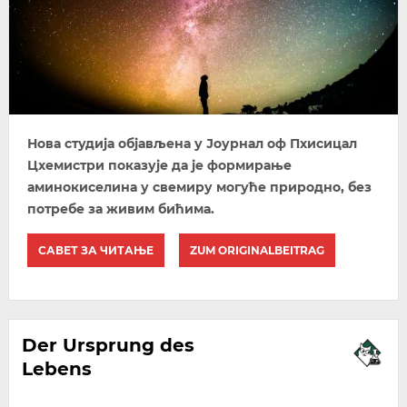
Нова студија објављена у Јоурнал оф Пхисицал
Цхемистри показује да је формирање
аминокиселина у свемиру могуће природно, без
потребе за живим бићима.
САВЕТ ЗА ЧИТАЊЕ
ZUM ORIGINALBEITRAG
Der Ursprung des
Lebens