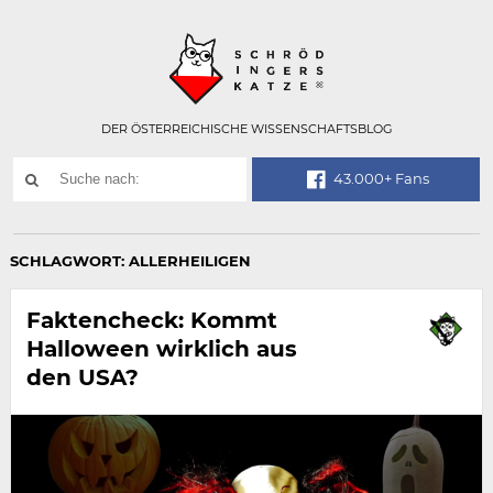
Technisch
SCHRÖDINGER
notwendiges
Feld
für
Recaptcha,
bitte
DER ÖSTERREICHISCHE WISSENSCHAFTSBLOG
ignorieren.
Suchwort
43.000+ Fans
SUCHE
NACH:
SCHLAGWORT:
ALLERHEILIGEN
Faktencheck: Kommt
Halloween wirklich aus
den USA?