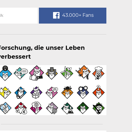
43.000+ Fans
Forschung, die unser Leben
verbessert