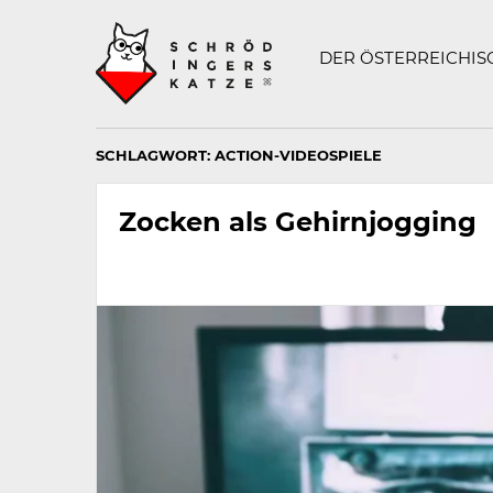
Technisch
SCHRÖDINGERS K
notwendiges
Feld
DER ÖSTERREICHI
für
Recaptcha,
bitte
ignorieren.
SCHLAGWORT:
ACTION-VIDEOSPIELE
Zocken als Gehirnjogging