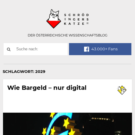
Technisch
SCHRÖDINGER
notwendiges
Feld
für
Recaptcha,
bitte
DER ÖSTERREICHISCHE WISSENSCHAFTSBLOG
ignorieren.
Suchwort
43.000+ Fans
SUCHE
NACH:
SCHLAGWORT:
2029
Wie Bargeld – nur digital