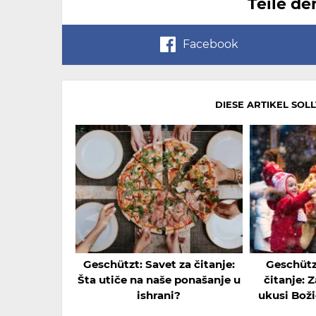
Teile de
Facebook
DIESE ARTIKEL SOL
Geschützt: Savet za čitanje:
Geschütz
Šta utiče na naše ponašanje u
čitanje: Z
ishrani?
ukusi Boži