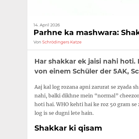
14. April 2026
Parhne ka mashwara: Shak
Von
Schrödingers Katze
Har shakkar ek jaisi nahi hot
von einem Schüler der 5AK, S
Aaj kal log rozana apni zarurat se zyada s
nahi, balki dikhne mein “normal” cheezon 
hoti hai. WHO kehti hai ke roz 50 gram se 
log is se dugni lete hain.
Shakkar ki qisam