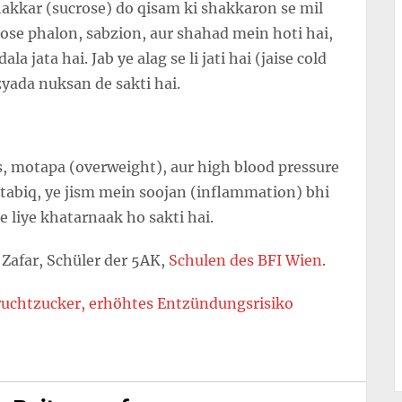
shakkar (sucrose) do qisam ki shakkaron se mil
tose phalon, sabzion, aur shahad mein hoti hai,
a jata hai. Jab ye alag se li jati hai (jaise cold
zyada nuksan de sakti hai.
es, motapa (overweight), aur high blood pressure
utabiq, ye jism mein soojan (inflammation) bhi
 liye khatarnaak ho sakti hai.
Zafar, Schüler der 5AK,
Schulen des BFI Wien
.
uchtzucker, erhöhtes Entzündungsrisiko