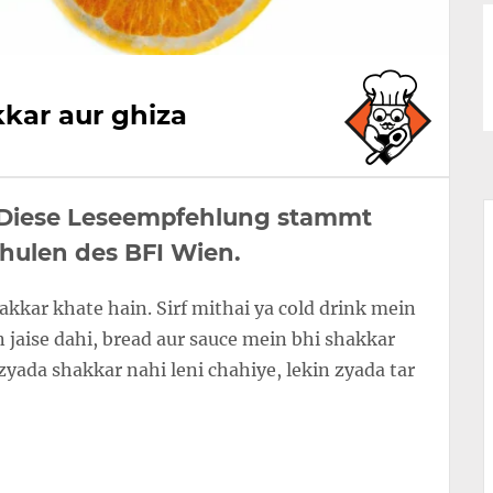
kar aur ghiza
i. Diese Leseempfehlung stammt
chulen des BFI Wien.
hakkar khate hain. Sirf mithai ya cold drink mein
jaise dahi, bread aur sauce mein bhi shakkar
zyada shakkar nahi leni chahiye, lekin zyada tar