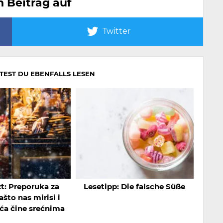
n Beitrag auf
Twitter
LTEST DU EBENFALLS LESEN
t: Preporuka za
Lesetipp: Die falsche Süße
ašto nas mirisi i
ća čine srećnima