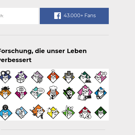
43.000+ Fans
Forschung, die unser Leben
verbessert