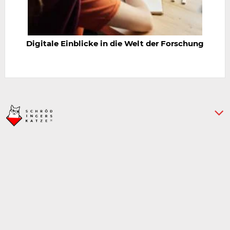
Digitale Einblicke in die Welt der Forschung
› Impressum
› Datenschutz
› Über uns
› Kontakt
E-
E
Mail-
M
Adresse
A
w
9. Juli 2015