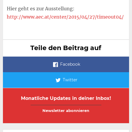
Hier geht es zur Ausstellung:
http://www.aec.at/center/2015/04/27/timeout04/
Teile den Beitrag auf
Facebook
Twitter
Monatliche Updates in deiner Inbox!
E-
E-
Mail-
Mail-
Adresse
Adresse
wiederholen