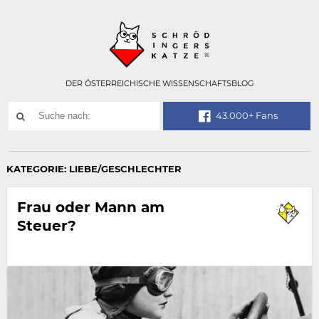
Technisch
SCHRÖDINGER
notwendiges
Feld
für
Recaptcha,
bitte
DER ÖSTERREICHISCHE WISSENSCHAFTSBLOG
ignorieren.
Suchwort
43.000+ Fans
SUCHE
NACH:
KATEGORIE:
LIEBE/GESCHLECHTER
Frau oder Mann am
Steuer?