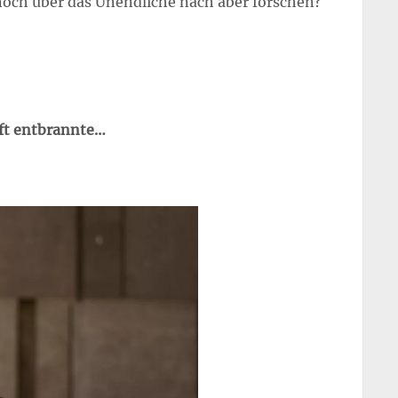
noch über das Unendliche nach aber forschen?
aft entbrannte…