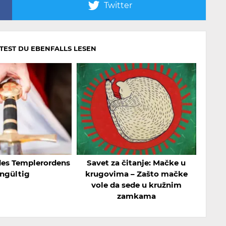
Twitter
LTEST DU EBENFALLS LESEN
des Templerordens
Savet za čitanje: Mačke u
ngültig
krugovima – Zašto mačke
vole da sede u kružnim
zamkama