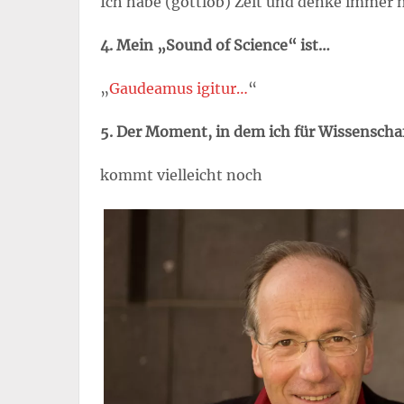
Ich habe (gottlob) Zeit und denke immer 
4. Mein „Sound of Science“ ist…
„
Gaudeamus igitur…
“
5. Der Moment, in dem ich für Wissensch
kommt vielleicht noch