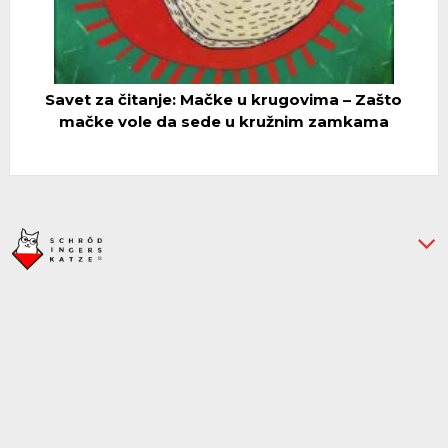
Savet za čitanje: Mačke u krugovima – Zašto
mačke vole da sede u kružnim zamkama
› Impressum
› Datenschutz
› Über uns
› Kontakt
E-
E-
Mail-
Ma
Adresse
A
w