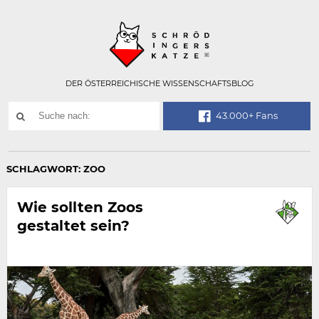
Technisch
SCHRÖDINGER
notwendiges
Feld
für
Recaptcha,
bitte
DER ÖSTERREICHISCHE WISSENSCHAFTSBLOG
ignorieren.
Suchwort
43.000+ Fans
SUCHE
NACH:
SCHLAGWORT:
ZOO
Wie sollten Zoos
gestaltet sein?