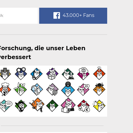
43.000+ Fans
Forschung, die unser Leben
verbessert