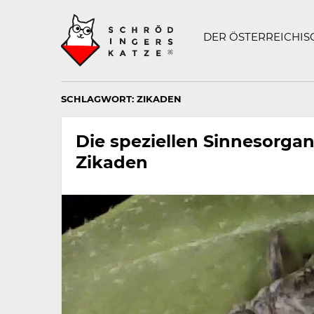
Technisch
SCHRÖDINGERS K
notwendiges
Feld
DER ÖSTERREICHI
für
Recaptcha,
bitte
ignorieren.
SCHLAGWORT:
ZIKADEN
Die speziellen Sinnesorgan
Zikaden