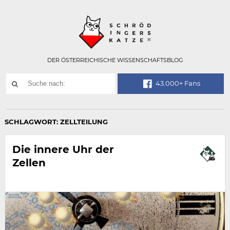
Technisch
SCHRÖDINGER
notwendiges
Feld
für
Recaptcha,
bitte
DER ÖSTERREICHISCHE WISSENSCHAFTSBLOG
ignorieren.
Suchwort
43.000+ Fans
SUCHE
NACH:
SCHLAGWORT:
ZELLTEILUNG
Die innere Uhr der
Zellen